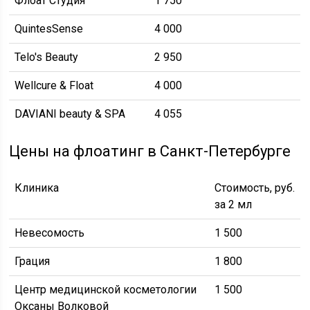
Флоат Студия
1 750
QuintesSense
4 000
Telo's Beauty
2 950
Wellcure & Float
4 000
DAVIANI beauty & SPA
4 055
Цены на флоатинг в Санкт-Петербурге
Клиника
Стоимость, руб.
за 2 мл
Невесомость
1 500
Грация
1 800
Центр медицинской косметологии
1 500
Оксаны Волковой