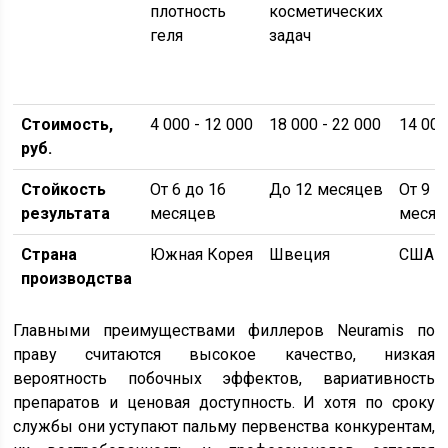
плотность
косметических
геля
задач
Стоимость,
4 000 - 12 000
18 000 - 22 000
14 000
руб.
Стойкость
От 6 до 16
До 12 месяцев
От 9 
результата
месяцев
месяц
Страна
Южная Корея
Швеция
США
производства
Главными преимуществами филлеров Neuramis по
праву считаются высокое качество, низкая
вероятность побочных эффектов, вариативность
препаратов и ценовая доступность. И хотя по сроку
службы они уступают пальму первенства конкурентам,