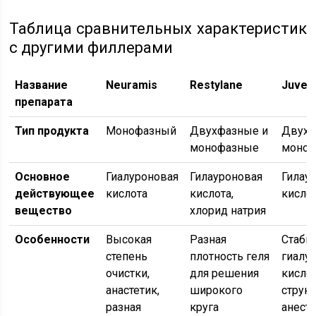
Таблица сравнительных характеристик
с другими филлерами
Название
Neuramis
Restylane
Juved
препарата
Тип продукта
Монофазный
Двухфазные и
Двухф
монофазные
моно
Основное
Гиалуроновая
Гилауроновая
Гилау
действующее
кислота
кислота,
кисло
вещество
хлорид натрия
Особенности
Высокая
Разная
Стаби
степень
плотность геля
гиалу
очистки,
для решения
кисло
анастетик,
широкого
струк
разная
круга
анест