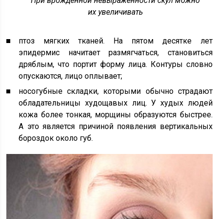
При врожденной невыраженности скул можно
их увеличивать
птоз мягких тканей. На пятом десятке лет
эпидермис начитает размягчаться, становиться
дряблым, что портит форму лица. Контуры словно
опускаются, лицо оплывает;
носогубные складки, которыми обычно страдают
обладательницы худощавых лиц. У худых людей
кожа более тонкая, морщины образуются быстрее.
А это является причиной появления вертикальных
бороздок около губ.