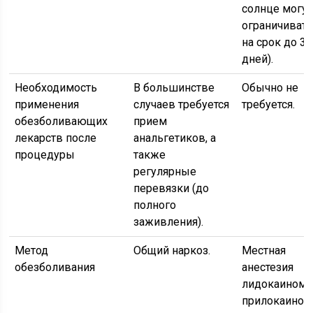
солнце могут
ограничивать
на срок до 30
дней).
Необходимость
В большинстве
Обычно не
применения
случаев требуется
требуется.
обезболивающих
прием
лекарств после
анальгетиков, а
процедуры
также
регулярные
перевязки (до
полного
заживления).
Метод
Общий наркоз.
Местная
обезболивания
анестезия
лидокаином 
прилокаином