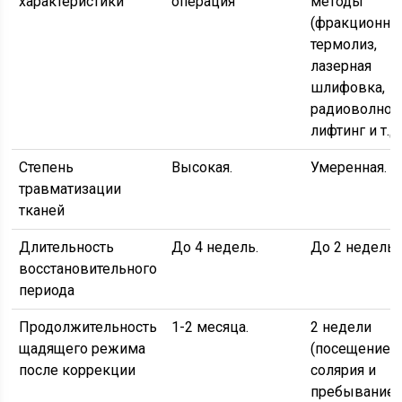
характеристики
операция
методы
(фракционн
термолиз,
лазерная
шлифовка,
радиоволнов
лифтинг и т.д.
Степень
Высокая.
Умеренная.
травматизации
тканей
Длительность
До 4 недель.
До 2 недель.
восстановительного
периода
Продолжительность
1-2 месяца.
2 недели
щадящего режима
(посещение
после коррекции
солярия и
пребывание 