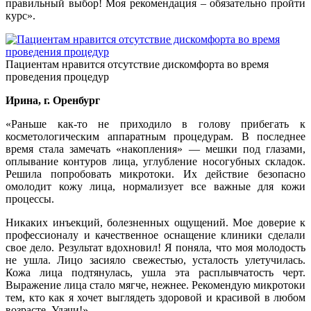
правильный выбор! Моя рекомендация – обязательно пройти
курс».
Пациентам нравится отсутствие дискомфорта во время
проведения процедур
Ирина, г. Оренбург
«Раньше как-то не приходило в голову прибегать к
косметологическим аппаратным процедурам. В последнее
время стала замечать «накопления» — мешки под глазами,
оплывание контуров лица, углубление носогубных складок.
Решила попробовать микротоки. Их действие безопасно
омолодит кожу лица, нормализует все важные для кожи
процессы.
Никаких инъекций, болезненных ощущений. Мое доверие к
профессионалу и качественное оснащение клиники сделали
свое дело. Результат вдохновил! Я поняла, что моя молодость
не ушла. Лицо засияло свежестью, усталость улетучилась.
Кожа лица подтянулась, ушла эта расплывчатость черт.
Выражение лица стало мягче, нежнее. Рекомендую микротоки
тем, кто как я хочет выглядеть здоровой и красивой в любом
возрасте. Удачи!»