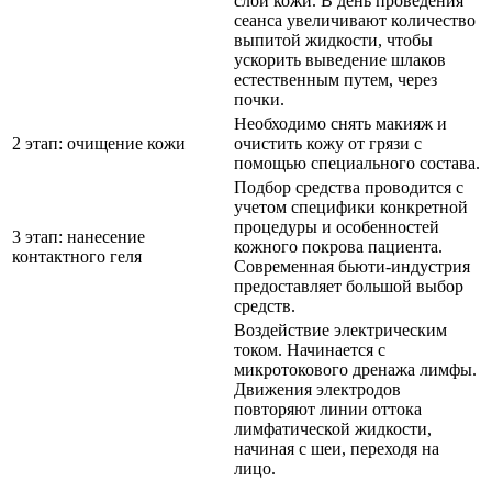
слои кожи. В день проведения
сеанса увеличивают количество
выпитой жидкости, чтобы
ускорить выведение шлаков
естественным путем, через
почки.
Необходимо снять макияж и
2 этап: очищение кожи
очистить кожу от грязи с
помощью специального состава.
Подбор средства проводится с
учетом специфики конкретной
процедуры и особенностей
3 этап: нанесение
кожного покрова пациента.
контактного геля
Современная бьюти-индустрия
предоставляет большой выбор
средств.
Воздействие электрическим
током. Начинается с
микротокового дренажа лимфы.
Движения электродов
повторяют линии оттока
лимфатической жидкости,
начиная с шеи, переходя на
лицо.