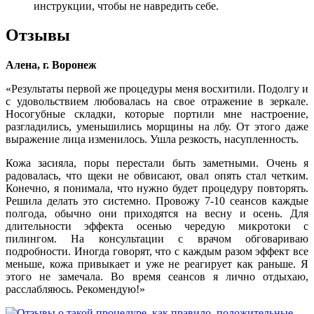
инструкции, чтобы не навредить себе.
Отзывы
Алена, г. Воронеж
«Результаты первой же процедуры меня восхитили. Подолгу и
с удовольствием любовалась на свое отражение в зеркале.
Носогубные складки, которые портили мне настроение,
разгладились, уменьшились морщины на лбу. От этого даже
выражение лица изменилось. Ушла резкость, насупленность.
Кожа засияла, поры перестали быть заметными. Очень я
радовалась, что щеки не обвисают, овал опять стал четким.
Конечно, я понимала, что нужно будет процедуру повторять.
Решила делать это системно. Провожу 7-10 сеансов каждые
полгода, обычно они приходятся на весну и осень. Для
длительности эффекта осенью чередую микротоки с
пилингом. На консультации с врачом обговариваю
подробности. Иногда говорят, что с каждым разом эффект все
меньше, кожа привыкает и уже не реагирует как раньше. Я
этого не замечала. Во время сеансов я лично отдыхаю,
расслабляюсь. Рекомендую!»