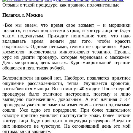
Отзывы о такой процедуре, как правило, положительные
Пелагея, г. Москва
«Все мы знаем, что время свое возьмет – и морщинки
появятся, и отеки под глазами утром, и контур лица не будет
таким подтянутым. Приходит понимание того, что надо
вкладывать время, деньги для того, чтобы красота
сохранилась. Одними пенками, гелями не справишься. Врач-
косметолог посоветовала микротоковую терапию. Прошла
курс из десяти процедур, которые чередовала с массажем.
День микротоки, день массаж. Курс микротоковой терапии
обошелся в пять тысяч рублей.
Болезненности никакой нет. Наоборот, появляется приятное
ощущение расслабленности, тепла. Улучшается кровоток,
расслабляются мышцы. Всего минут 40 уходит. После первой
процедуры было отличное настроение, поэтому и лицо
выглядело посвежевшим, довольным. А вот начиная с 3-4
процедуры уже стали заметны изменения – отеки под глазами
сошли. Уже одно это порадовало. При более тщательном
осмотре приятно удивляет подтянутость кожи, более четкий
контур лица. Буду проводить процедуры регулярно. Вреда от
них никакого не чувствую. На сегодняшний день это мой
оптимальный вариант».